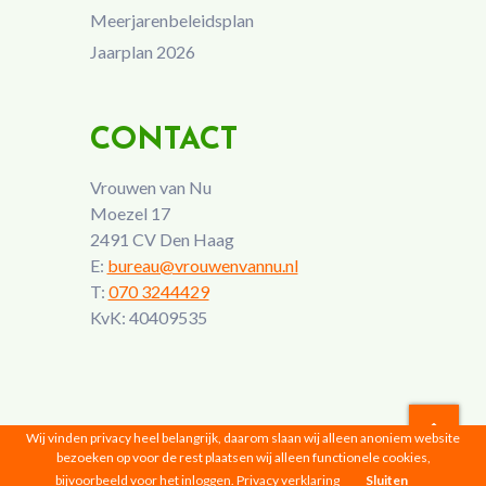
Meerjarenbeleidsplan
Jaarplan 2026
CONTACT
Vrouwen van Nu
Moezel 17
2491 CV Den Haag
E:
bureau@vrouwenvannu.nl
T:
070 3244429
KvK: 40409535
Wij vinden privacy heel belangrijk, daarom slaan wij alleen anoniem website
bezoeken op voor de rest plaatsen wij alleen functionele cookies,
Vrouwen van Nu © 2026 |
Privacyverklaring
bijvoorbeeld voor het inloggen.
Privacy verklaring
Sluiten