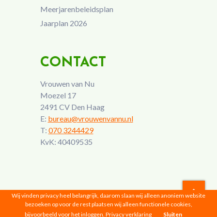
Meerjarenbeleidsplan
Jaarplan 2026
CONTACT
Vrouwen van Nu
Moezel 17
2491 CV Den Haag
E:
bureau@vrouwenvannu.nl
T:
070 3244429
KvK: 40409535
Wij vinden privacy heel belangrijk, daarom slaan wij alleen anoniem website
bezoeken op voor de rest plaatsen wij alleen functionele cookies,
Vrouwen van Nu © 2026 |
Privacyverklaring
bijvoorbeeld voor het inloggen.
Privacy verklaring
Sluiten