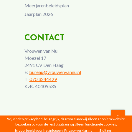
Meerjarenbeleidsplan
Jaarplan 2026
CONTACT
Vrouwen van Nu
Moezel 17
2491 CV Den Haag
E:
bureau@vrouwenvannu.nl
T:
070 3244429
KvK: 40409535
Wij vinden privacy heel belangrijk, daarom slaan wij alleen anoniem website
bezoeken op voor de rest plaatsen wij alleen functionele cookies,
Vrouwen van Nu © 2026 |
Privacyverklaring
bijvoorbeeld voor het inloggen.
Privacy verklaring
Sluiten