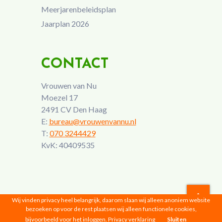
Meerjarenbeleidsplan
Jaarplan 2026
CONTACT
Vrouwen van Nu
Moezel 17
2491 CV Den Haag
E:
bureau@vrouwenvannu.nl
T:
070 3244429
KvK: 40409535
Wij vinden privacy heel belangrijk, daarom slaan wij alleen anoniem website
bezoeken op voor de rest plaatsen wij alleen functionele cookies,
Vrouwen van Nu © 2026 |
Privacyverklaring
bijvoorbeeld voor het inloggen.
Privacy verklaring
Sluiten