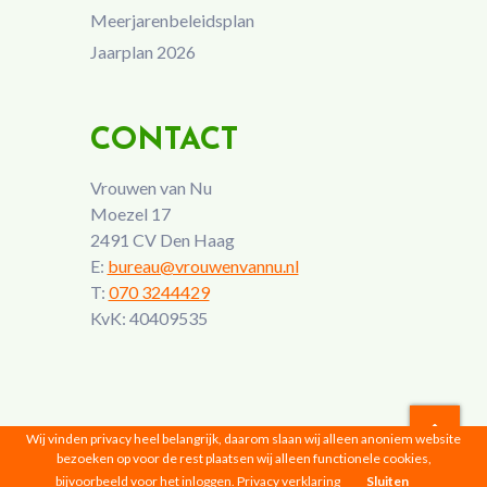
Meerjarenbeleidsplan
Jaarplan 2026
CONTACT
Vrouwen van Nu
Moezel 17
2491 CV Den Haag
E:
bureau@vrouwenvannu.nl
T:
070 3244429
KvK: 40409535
Wij vinden privacy heel belangrijk, daarom slaan wij alleen anoniem website
bezoeken op voor de rest plaatsen wij alleen functionele cookies,
Vrouwen van Nu © 2026 |
Privacyverklaring
bijvoorbeeld voor het inloggen.
Privacy verklaring
Sluiten