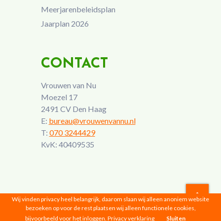
Meerjarenbeleidsplan
Jaarplan 2026
CONTACT
Vrouwen van Nu
Moezel 17
2491 CV Den Haag
E:
bureau@vrouwenvannu.nl
T:
070 3244429
KvK: 40409535
Wij vinden privacy heel belangrijk, daarom slaan wij alleen anoniem website
bezoeken op voor de rest plaatsen wij alleen functionele cookies,
Vrouwen van Nu © 2026 |
Privacyverklaring
bijvoorbeeld voor het inloggen.
Privacy verklaring
Sluiten