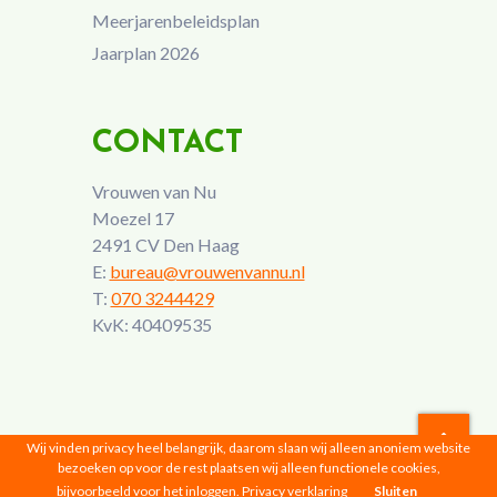
Meerjarenbeleidsplan
Jaarplan 2026
CONTACT
Vrouwen van Nu
Moezel 17
2491 CV Den Haag
E:
bureau@vrouwenvannu.nl
T:
070 3244429
KvK: 40409535
Wij vinden privacy heel belangrijk, daarom slaan wij alleen anoniem website
bezoeken op voor de rest plaatsen wij alleen functionele cookies,
Vrouwen van Nu © 2026 |
Privacyverklaring
bijvoorbeeld voor het inloggen.
Privacy verklaring
Sluiten