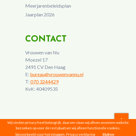
Meerjarenbeleidsplan
Jaarplan 2026
CONTACT
Vrouwen van Nu
Moezel 17
2491 CV Den Haag
E:
bureau@vrouwenvannu.nl
T:
070 3244429
KvK: 40409535
Wij vinden privacy heel belangrijk, daarom slaan wij alleen anoniem website
bezoeken op voor de rest plaatsen wij alleen functionele cookies,
Vrouwen van Nu © 2026 |
Privacyverklaring
bijvoorbeeld voor het inloggen.
Privacy verklaring
Sluiten