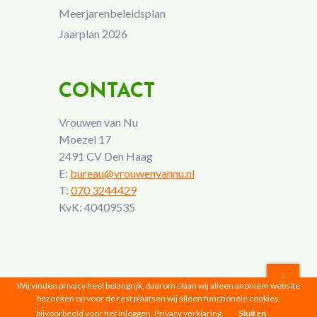
Meerjarenbeleidsplan
Jaarplan 2026
CONTACT
Vrouwen van Nu
Moezel 17
2491 CV Den Haag
E:
bureau@vrouwenvannu.nl
T:
070 3244429
KvK: 40409535
Wij vinden privacy heel belangrijk, daarom slaan wij alleen anoniem website
bezoeken op voor de rest plaatsen wij alleen functionele cookies,
Vrouwen van Nu © 2026 |
Privacyverklaring
bijvoorbeeld voor het inloggen.
Privacy verklaring
Sluiten