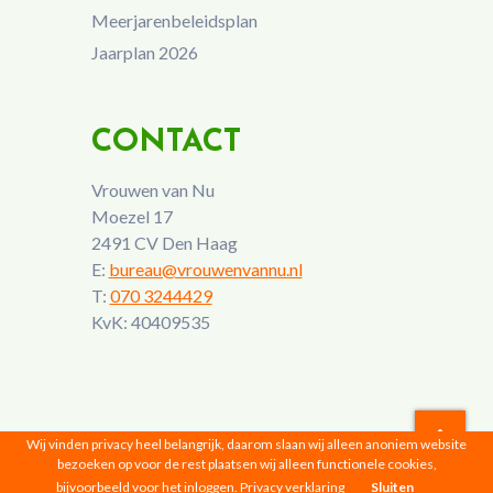
Meerjarenbeleidsplan
Jaarplan 2026
CONTACT
Vrouwen van Nu
Moezel 17
2491 CV Den Haag
E:
bureau@vrouwenvannu.nl
T:
070 3244429
KvK: 40409535
Wij vinden privacy heel belangrijk, daarom slaan wij alleen anoniem website
bezoeken op voor de rest plaatsen wij alleen functionele cookies,
Vrouwen van Nu © 2026 |
Privacyverklaring
bijvoorbeeld voor het inloggen.
Privacy verklaring
Sluiten