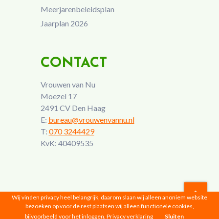
Meerjarenbeleidsplan
Jaarplan 2026
CONTACT
Vrouwen van Nu
Moezel 17
2491 CV Den Haag
E:
bureau@vrouwenvannu.nl
T:
070 3244429
KvK: 40409535
Wij vinden privacy heel belangrijk, daarom slaan wij alleen anoniem website
bezoeken op voor de rest plaatsen wij alleen functionele cookies,
Vrouwen van Nu © 2026 |
Privacyverklaring
bijvoorbeeld voor het inloggen.
Privacy verklaring
Sluiten