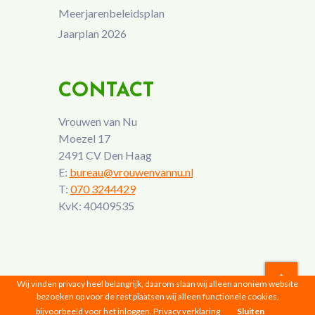
Meerjarenbeleidsplan
Jaarplan 2026
CONTACT
Vrouwen van Nu
Moezel 17
2491 CV Den Haag
E:
bureau@vrouwenvannu.nl
T:
070 3244429
KvK: 40409535
Wij vinden privacy heel belangrijk, daarom slaan wij alleen anoniem website
bezoeken op voor de rest plaatsen wij alleen functionele cookies,
Vrouwen van Nu © 2026 |
Privacyverklaring
bijvoorbeeld voor het inloggen.
Privacy verklaring
Sluiten