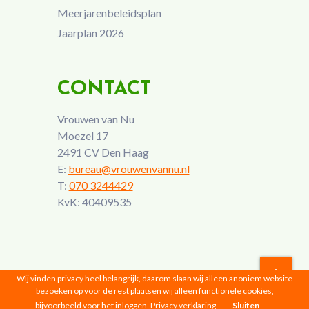
Meerjarenbeleidsplan
Jaarplan 2026
CONTACT
Vrouwen van Nu
Moezel 17
2491 CV Den Haag
E:
bureau@vrouwenvannu.nl
T:
070 3244429
KvK: 40409535
Wij vinden privacy heel belangrijk, daarom slaan wij alleen anoniem website
bezoeken op voor de rest plaatsen wij alleen functionele cookies,
Vrouwen van Nu © 2026 |
Privacyverklaring
bijvoorbeeld voor het inloggen.
Privacy verklaring
Sluiten