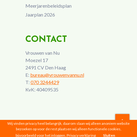
Meerjarenbeleidsplan
Jaarplan 2026
CONTACT
Vrouwen van Nu
Moezel 17
2491 CV Den Haag
E:
bureau@vrouwenvannu.nl
T:
070 3244429
KvK: 40409535
Wij vinden privacy heel belangrijk, daarom slaan wij alleen anoniem website
bezoeken op voor de rest plaatsen wij alleen functionele cookies,
Vrouwen van Nu © 2026 |
Privacyverklaring
bijvoorbeeld voor het inloggen.
Privacy verklaring
Sluiten