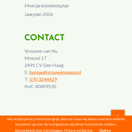
Meerjarenbeleidsplan
Jaarplan 2026
CONTACT
Vrouwen van Nu
Moezel 17
2491 CV Den Haag
E:
bureau@vrouwenvannu.nl
T:
070 3244429
KvK: 40409535
Wij vinden privacy heel belangrijk, daarom slaan wij alleen anoniem website
bezoeken op voor de rest plaatsen wij alleen functionele cookies,
Vrouwen van Nu © 2026 |
Privacyverklaring
bijvoorbeeld voor het inloggen.
Privacy verklaring
Sluiten