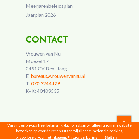
Meerjarenbeleidsplan
Jaarplan 2026
CONTACT
Vrouwen van Nu
Moezel 17
2491 CV Den Haag
E:
bureau@vrouwenvannu.nl
T:
070 3244429
KvK: 40409535
Wij vinden privacy heel belangrijk, daarom slaan wij alleen anoniem website
bezoeken op voor de rest plaatsen wij alleen functionele cookies,
Vrouwen van Nu © 2026 |
Privacyverklaring
bijvoorbeeld voor het inloggen.
Privacy verklaring
Sluiten