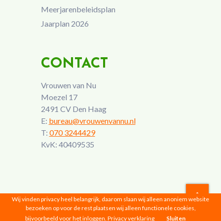
Meerjarenbeleidsplan
Jaarplan 2026
CONTACT
Vrouwen van Nu
Moezel 17
2491 CV Den Haag
E:
bureau@vrouwenvannu.nl
T:
070 3244429
KvK: 40409535
Wij vinden privacy heel belangrijk, daarom slaan wij alleen anoniem website
bezoeken op voor de rest plaatsen wij alleen functionele cookies,
Vrouwen van Nu © 2026 |
Privacyverklaring
bijvoorbeeld voor het inloggen.
Privacy verklaring
Sluiten