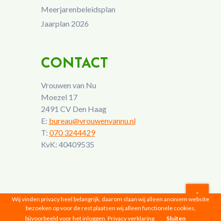
Meerjarenbeleidsplan
Jaarplan 2026
CONTACT
Vrouwen van Nu
Moezel 17
2491 CV Den Haag
E:
bureau@vrouwenvannu.nl
T:
070 3244429
KvK: 40409535
Wij vinden privacy heel belangrijk, daarom slaan wij alleen anoniem website
bezoeken op voor de rest plaatsen wij alleen functionele cookies,
Vrouwen van Nu © 2026 |
Privacyverklaring
bijvoorbeeld voor het inloggen.
Privacy verklaring
Sluiten