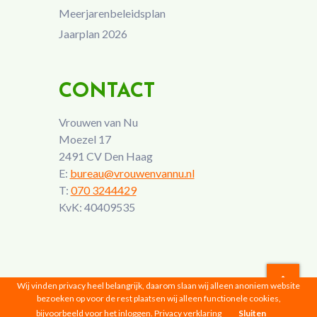
Meerjarenbeleidsplan
Jaarplan 2026
CONTACT
Vrouwen van Nu
Moezel 17
2491 CV Den Haag
E:
bureau@vrouwenvannu.nl
T:
070 3244429
KvK: 40409535
Wij vinden privacy heel belangrijk, daarom slaan wij alleen anoniem website
bezoeken op voor de rest plaatsen wij alleen functionele cookies,
Vrouwen van Nu © 2026 |
Privacyverklaring
bijvoorbeeld voor het inloggen.
Privacy verklaring
Sluiten