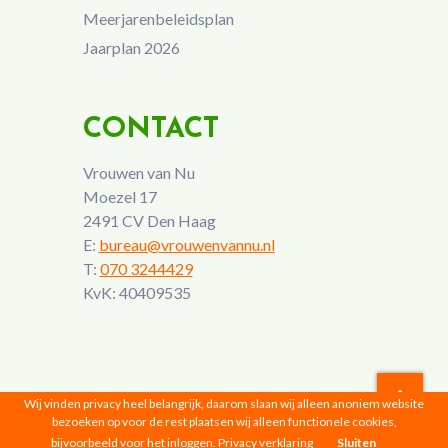
Meerjarenbeleidsplan
Jaarplan 2026
CONTACT
Vrouwen van Nu
Moezel 17
2491 CV Den Haag
E:
bureau@vrouwenvannu.nl
T:
070 3244429
KvK: 40409535
Wij vinden privacy heel belangrijk, daarom slaan wij alleen anoniem website
bezoeken op voor de rest plaatsen wij alleen functionele cookies,
Vrouwen van Nu © 2026 |
Privacyverklaring
bijvoorbeeld voor het inloggen.
Privacy verklaring
Sluiten