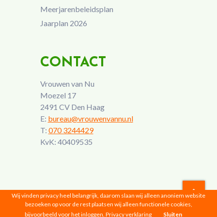
Meerjarenbeleidsplan
Jaarplan 2026
CONTACT
Vrouwen van Nu
Moezel 17
2491 CV Den Haag
E:
bureau@vrouwenvannu.nl
T:
070 3244429
KvK: 40409535
Wij vinden privacy heel belangrijk, daarom slaan wij alleen anoniem website
bezoeken op voor de rest plaatsen wij alleen functionele cookies,
Vrouwen van Nu © 2026 |
Privacyverklaring
bijvoorbeeld voor het inloggen.
Privacy verklaring
Sluiten