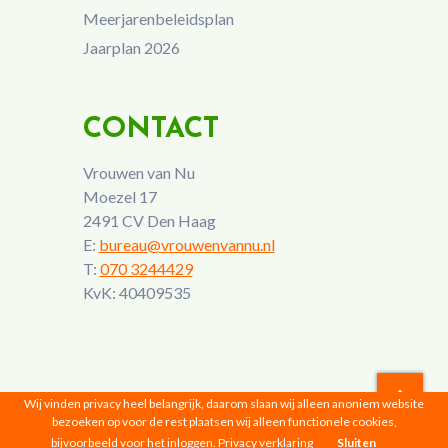
Meerjarenbeleidsplan
Jaarplan 2026
CONTACT
Vrouwen van Nu
Moezel 17
2491 CV Den Haag
E:
bureau@vrouwenvannu.nl
T:
070 3244429
KvK: 40409535
Wij vinden privacy heel belangrijk, daarom slaan wij alleen anoniem website
bezoeken op voor de rest plaatsen wij alleen functionele cookies,
Vrouwen van Nu © 2026 |
Privacyverklaring
bijvoorbeeld voor het inloggen.
Privacy verklaring
Sluiten