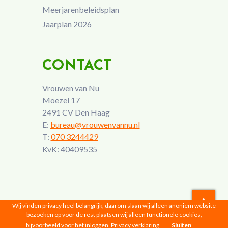
Meerjarenbeleidsplan
Jaarplan 2026
CONTACT
Vrouwen van Nu
Moezel 17
2491 CV Den Haag
E:
bureau@vrouwenvannu.nl
T:
070 3244429
KvK: 40409535
Wij vinden privacy heel belangrijk, daarom slaan wij alleen anoniem website
bezoeken op voor de rest plaatsen wij alleen functionele cookies,
Vrouwen van Nu © 2026 |
Privacyverklaring
bijvoorbeeld voor het inloggen.
Privacy verklaring
Sluiten