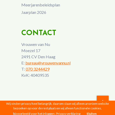
Meerjarenbeleidsplan
Jaarplan 2026
CONTACT
Vrouwen van Nu
Moezel 17
2491 CV Den Haag
E:
bureau@vrouwenvannu.nl
T:
070 3244429
KvK: 40409535
Wij vinden privacy heel belangrijk, daarom slaan wij alleen anoniem website
bezoeken op voor de rest plaatsen wij alleen functionele cookies,
Vrouwen van Nu © 2026 |
Privacyverklaring
bijvoorbeeld voor het inloggen.
Privacy verklaring
Sluiten