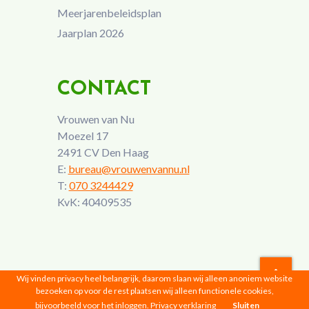
Meerjarenbeleidsplan
Jaarplan 2026
CONTACT
Vrouwen van Nu
Moezel 17
2491 CV Den Haag
E:
bureau@vrouwenvannu.nl
T:
070 3244429
KvK: 40409535
Wij vinden privacy heel belangrijk, daarom slaan wij alleen anoniem website
bezoeken op voor de rest plaatsen wij alleen functionele cookies,
Vrouwen van Nu © 2026 |
Privacyverklaring
bijvoorbeeld voor het inloggen.
Privacy verklaring
Sluiten