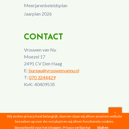
Meerjarenbeleidsplan
Jaarplan 2026
CONTACT
Vrouwen van Nu
Moezel 17
2491 CV Den Haag
E:
bureau@vrouwenvannu.nl
T:
070 3244429
KvK: 40409535
Wij vinden privacy heel belangrijk, daarom slaan wij alleen anoniem website
bezoeken op voor de rest plaatsen wij alleen functionele cookies,
Vrouwen van Nu © 2026 |
Privacyverklaring
bijvoorbeeld voor het inloggen.
Privacy verklaring
Sluiten