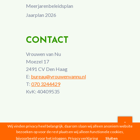
Meerjarenbeleidsplan
Jaarplan 2026
CONTACT
Vrouwen van Nu
Moezel 17
2491 CV Den Haag
E:
bureau@vrouwenvannu.nl
T:
070 3244429
KvK: 40409535
Wij vinden privacy heel belangrijk, daarom slaan wij alleen anoniem website
bezoeken op voor de rest plaatsen wij alleen functionele cookies,
Vrouwen van Nu © 2026 |
Privacyverklaring
bijvoorbeeld voor het inloggen.
Privacy verklaring
Sluiten