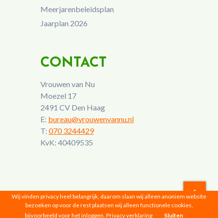
Meerjarenbeleidsplan
Jaarplan 2026
CONTACT
Vrouwen van Nu
Moezel 17
2491 CV Den Haag
E:
bureau@vrouwenvannu.nl
T:
070 3244429
KvK: 40409535
Wij vinden privacy heel belangrijk, daarom slaan wij alleen anoniem website
bezoeken op voor de rest plaatsen wij alleen functionele cookies,
Vrouwen van Nu © 2026 |
Privacyverklaring
bijvoorbeeld voor het inloggen.
Privacy verklaring
Sluiten