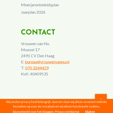
Meerjarenbeleidsplan
Jaarplan 2026
CONTACT
Vrouwen van Nu
Moezel 17
2491 CV Den Haag
E:
bureau@vrouwenvannu.nl
T:
070 3244429
KvK: 40409535
Wij vinden privacy heel belangrijk, daarom slaan wij alleen anoniem website
bezoeken op voor de rest plaatsen wij alleen functionele cookies,
Vrouwen van Nu © 2026 |
Privacyverklaring
bijvoorbeeld voor het inloggen.
Privacy verklaring
Sluiten