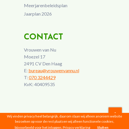
Meerjarenbeleidsplan
Jaarplan 2026
CONTACT
Vrouwen van Nu
Moezel 17
2491 CV Den Haag
E:
bureau@vrouwenvannu.nl
T:
070 3244429
KvK: 40409535
Wij vinden privacy heel belangrijk, daarom slaan wij alleen anoniem website
bezoeken op voor de rest plaatsen wij alleen functionele cookies,
Vrouwen van Nu © 2026 |
Privacyverklaring
bijvoorbeeld voor het inloggen.
Privacy verklaring
Sluiten