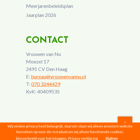
Meerjarenbeleidsplan
Jaarplan 2026
CONTACT
Vrouwen van Nu
Moezel 17
2491 CV Den Haag
E:
bureau@vrouwenvannu.nl
T:
070 3244429
KvK: 40409535
Wij vinden privacy heel belangrijk, daarom slaan wij alleen anoniem website
bezoeken op voor de rest plaatsen wij alleen functionele cookies,
Vrouwen van Nu © 2026 |
Privacyverklaring
bijvoorbeeld voor het inloggen.
Privacy verklaring
Sluiten