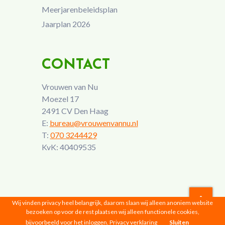
Meerjarenbeleidsplan
Jaarplan 2026
CONTACT
Vrouwen van Nu
Moezel 17
2491 CV Den Haag
E:
bureau@vrouwenvannu.nl
T:
070 3244429
KvK: 40409535
Wij vinden privacy heel belangrijk, daarom slaan wij alleen anoniem website
bezoeken op voor de rest plaatsen wij alleen functionele cookies,
Vrouwen van Nu © 2026 |
Privacyverklaring
bijvoorbeeld voor het inloggen.
Privacy verklaring
Sluiten