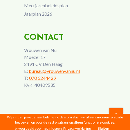
Meerjarenbeleidsplan
Jaarplan 2026
CONTACT
Vrouwen van Nu
Moezel 17
2491 CV Den Haag
E:
bureau@vrouwenvannu.nl
T:
070 3244429
KvK: 40409535
Wij vinden privacy heel belangrijk, daarom slaan wij alleen anoniem website
bezoeken op voor de rest plaatsen wij alleen functionele cookies,
Vrouwen van Nu © 2026 |
Privacyverklaring
bijvoorbeeld voor het inloggen.
Privacy verklaring
Sluiten