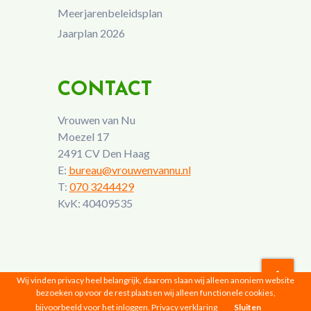
Meerjarenbeleidsplan
Jaarplan 2026
CONTACT
Vrouwen van Nu
Moezel 17
2491 CV Den Haag
E:
bureau@vrouwenvannu.nl
T:
070 3244429
KvK: 40409535
Wij vinden privacy heel belangrijk, daarom slaan wij alleen anoniem website
bezoeken op voor de rest plaatsen wij alleen functionele cookies,
Vrouwen van Nu © 2026 |
Privacyverklaring
bijvoorbeeld voor het inloggen.
Privacy verklaring
Sluiten