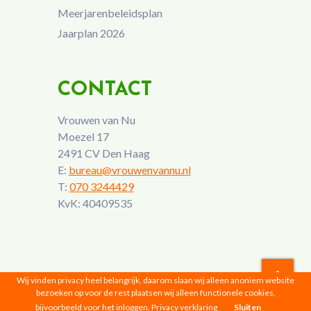
Meerjarenbeleidsplan
Jaarplan 2026
CONTACT
Vrouwen van Nu
Moezel 17
2491 CV Den Haag
E:
bureau@vrouwenvannu.nl
T:
070 3244429
KvK: 40409535
Wij vinden privacy heel belangrijk, daarom slaan wij alleen anoniem website
bezoeken op voor de rest plaatsen wij alleen functionele cookies,
Vrouwen van Nu © 2026 |
Privacyverklaring
bijvoorbeeld voor het inloggen.
Privacy verklaring
Sluiten