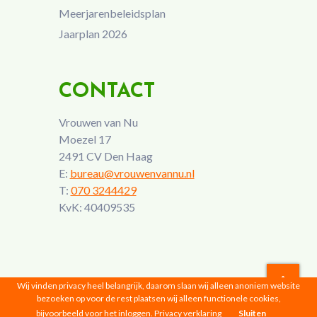
Meerjarenbeleidsplan
Jaarplan 2026
CONTACT
Vrouwen van Nu
Moezel 17
2491 CV Den Haag
E:
bureau@vrouwenvannu.nl
T:
070 3244429
KvK: 40409535
Wij vinden privacy heel belangrijk, daarom slaan wij alleen anoniem website
bezoeken op voor de rest plaatsen wij alleen functionele cookies,
Vrouwen van Nu © 2026 |
Privacyverklaring
bijvoorbeeld voor het inloggen.
Privacy verklaring
Sluiten