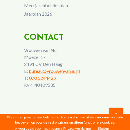
Meerjarenbeleidsplan
Jaarplan 2026
CONTACT
Vrouwen van Nu
Moezel 17
2491 CV Den Haag
E:
bureau@vrouwenvannu.nl
T:
070 3244429
KvK: 40409535
Wij vinden privacy heel belangrijk, daarom slaan wij alleen anoniem website
bezoeken op voor de rest plaatsen wij alleen functionele cookies,
Vrouwen van Nu © 2026 |
Privacyverklaring
bijvoorbeeld voor het inloggen.
Privacy verklaring
Sluiten