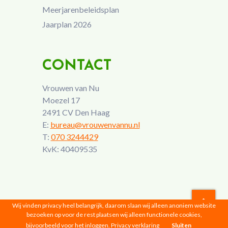
Meerjarenbeleidsplan
Jaarplan 2026
CONTACT
Vrouwen van Nu
Moezel 17
2491 CV Den Haag
E:
bureau@vrouwenvannu.nl
T:
070 3244429
KvK: 40409535
Wij vinden privacy heel belangrijk, daarom slaan wij alleen anoniem website
bezoeken op voor de rest plaatsen wij alleen functionele cookies,
Vrouwen van Nu © 2026 |
Privacyverklaring
bijvoorbeeld voor het inloggen.
Privacy verklaring
Sluiten