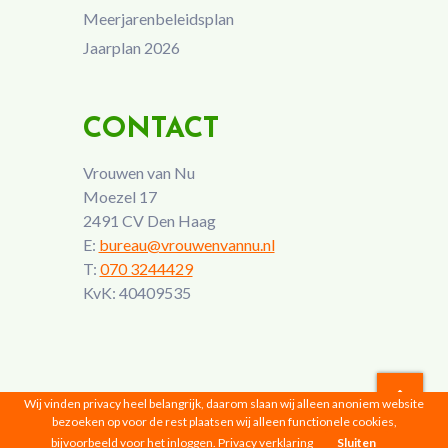
Meerjarenbeleidsplan
Jaarplan 2026
CONTACT
Vrouwen van Nu
Moezel 17
2491 CV Den Haag
E:
bureau@vrouwenvannu.nl
T:
070 3244429
KvK: 40409535
Wij vinden privacy heel belangrijk, daarom slaan wij alleen anoniem website
bezoeken op voor de rest plaatsen wij alleen functionele cookies,
Vrouwen van Nu © 2026 |
Privacyverklaring
bijvoorbeeld voor het inloggen.
Privacy verklaring
Sluiten