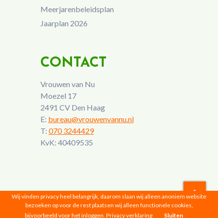
Meerjarenbeleidsplan
Jaarplan 2026
CONTACT
Vrouwen van Nu
Moezel 17
2491 CV Den Haag
E:
bureau@vrouwenvannu.nl
T:
070 3244429
KvK: 40409535
Wij vinden privacy heel belangrijk, daarom slaan wij alleen anoniem website
bezoeken op voor de rest plaatsen wij alleen functionele cookies,
Vrouwen van Nu © 2026 |
Privacyverklaring
bijvoorbeeld voor het inloggen.
Privacy verklaring
Sluiten