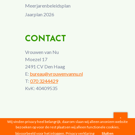
Meerjarenbeleidsplan
Jaarplan 2026
CONTACT
Vrouwen van Nu
Moezel 17
2491 CV Den Haag
E:
bureau@vrouwenvannu.nl
T:
070 3244429
KvK: 40409535
Wij vinden privacy heel belangrijk, daarom slaan wij alleen anoniem website
bezoeken op voor de rest plaatsen wij alleen functionele cookies,
Vrouwen van Nu © 2026 |
Privacyverklaring
bijvoorbeeld voor het inloggen.
Privacy verklaring
Sluiten