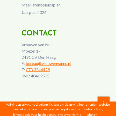
Meerjarenbeleidsplan
Jaarplan 2026
CONTACT
Vrouwen van Nu
Moezel 17
2491 CV Den Haag
E:
bureau@vrouwenvannu.nl
T:
070 3244429
KvK: 40409535
Wij vinden privacy heel belangrijk, daarom slaan wij alleen anoniem website
bezoeken op voor de rest plaatsen wij alleen functionele cookies,
Vrouwen van Nu © 2026 |
Privacyverklaring
bijvoorbeeld voor het inloggen.
Privacy verklaring
Sluiten