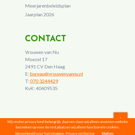
Meerjarenbeleidsplan
Jaarplan 2026
CONTACT
Vrouwen van Nu
Moezel 17
2491 CV Den Haag
E:
bureau@vrouwenvannu.nl
T:
070 3244429
KvK: 40409535
Wij vinden privacy heel belangrijk, daarom slaan wij alleen anoniem website
bezoeken op voor de rest plaatsen wij alleen functionele cookies,
Vrouwen van Nu © 2026 |
Privacyverklaring
bijvoorbeeld voor het inloggen.
Privacy verklaring
Sluiten