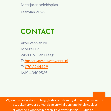
Meerjarenbeleidsplan
Jaarplan 2026
CONTACT
Vrouwen van Nu
Moezel 17
2491 CV Den Haag
E:
bureau@vrouwenvannu.nl
T:
070 3244429
KvK: 40409535
Wij vinden privacy heel belangrijk, daarom slaan wij alleen anoniem website
bezoeken op voor de rest plaatsen wij alleen functionele cookies,
Vrouwen van Nu © 2026 |
Privacyverklaring
bijvoorbeeld voor het inloggen.
Privacy verklaring
Sluiten