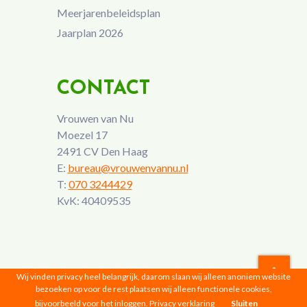
Meerjarenbeleidsplan
Jaarplan 2026
CONTACT
Vrouwen van Nu
Moezel 17
2491 CV Den Haag
E:
bureau@vrouwenvannu.nl
T:
070 3244429
KvK: 40409535
Wij vinden privacy heel belangrijk, daarom slaan wij alleen anoniem website
bezoeken op voor de rest plaatsen wij alleen functionele cookies,
Vrouwen van Nu © 2026 |
Privacyverklaring
bijvoorbeeld voor het inloggen.
Privacy verklaring
Sluiten