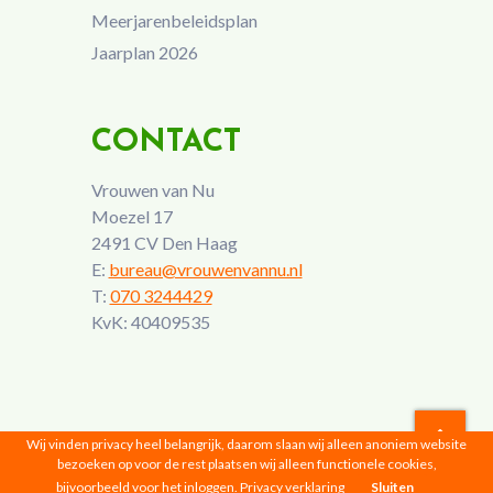
Meerjarenbeleidsplan
Jaarplan 2026
CONTACT
Vrouwen van Nu
Moezel 17
2491 CV Den Haag
E:
bureau@vrouwenvannu.nl
T:
070 3244429
KvK: 40409535
Wij vinden privacy heel belangrijk, daarom slaan wij alleen anoniem website
bezoeken op voor de rest plaatsen wij alleen functionele cookies,
Vrouwen van Nu © 2026 |
Privacyverklaring
bijvoorbeeld voor het inloggen.
Privacy verklaring
Sluiten