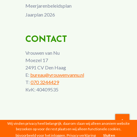
Meerjarenbeleidsplan
Jaarplan 2026
CONTACT
Vrouwen van Nu
Moezel 17
2491 CV Den Haag
E:
bureau@vrouwenvannu.nl
T:
070 3244429
KvK: 40409535
Wij vinden privacy heel belangrijk, daarom slaan wij alleen anoniem website
bezoeken op voor de rest plaatsen wij alleen functionele cookies,
Vrouwen van Nu © 2026 |
Privacyverklaring
bijvoorbeeld voor het inloggen.
Privacy verklaring
Sluiten