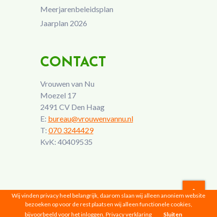
Meerjarenbeleidsplan
Jaarplan 2026
CONTACT
Vrouwen van Nu
Moezel 17
2491 CV Den Haag
E:
bureau@vrouwenvannu.nl
T:
070 3244429
KvK: 40409535
Wij vinden privacy heel belangrijk, daarom slaan wij alleen anoniem website
bezoeken op voor de rest plaatsen wij alleen functionele cookies,
Vrouwen van Nu © 2026 |
Privacyverklaring
bijvoorbeeld voor het inloggen.
Privacy verklaring
Sluiten