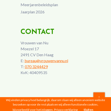
Meerjarenbeleidsplan
Jaarplan 2026
CONTACT
Vrouwen van Nu
Moezel 17
2491 CV Den Haag
E:
bureau@vrouwenvannu.nl
T:
070 3244429
KvK: 40409535
Wij vinden privacy heel belangrijk, daarom slaan wij alleen anoniem website
bezoeken op voor de rest plaatsen wij alleen functionele cookies,
Vrouwen van Nu © 2026 |
Privacyverklaring
bijvoorbeeld voor het inloggen.
Privacy verklaring
Sluiten