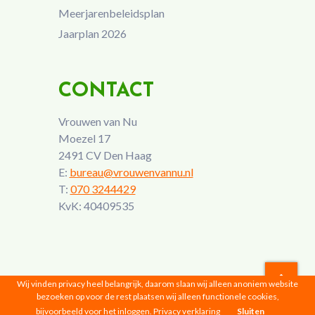
Meerjarenbeleidsplan
Jaarplan 2026
CONTACT
Vrouwen van Nu
Moezel 17
2491 CV Den Haag
E:
bureau@vrouwenvannu.nl
T:
070 3244429
KvK: 40409535
Wij vinden privacy heel belangrijk, daarom slaan wij alleen anoniem website
bezoeken op voor de rest plaatsen wij alleen functionele cookies,
Vrouwen van Nu © 2026 |
Privacyverklaring
bijvoorbeeld voor het inloggen.
Privacy verklaring
Sluiten